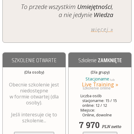
To przede wszystkim
Umiejętności
,
a nie jedynie
Wiedza
więcej »
SZKOLENIE OTWARTE
Szkolenie
ZAMKNIĘTE
(Dla osoby)
(Dla grupy)
Stacjonarne
lub
Live Training »
Obecnie szkolenie jest
szkolenie online
niedostępne
Liczba osób
w formie otwartej (dla
stacjonarne: 15 / 15
osoby).
online: 12 / 12
Miejsce:
Jeśli interesuje cię to
Online, dowolne
szkolenie...
7 970
PLN netto