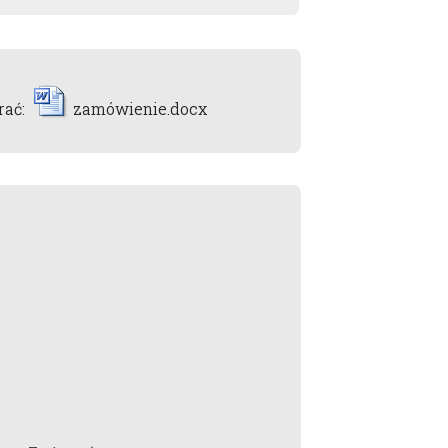
rać:
zamówienie.docx