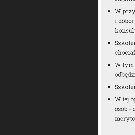
W przy
i dobó
konsul
Szkole
chocia
W tym w
odbędz
Szkole
W tej 
osób -
meryto