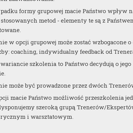
padku formy grupowej macie Państwo wpływ na 
r stosowanych metod - elementy te są z Państw
towane.
nie w opcji grupowej może zostać wzbogacone o
żby: coaching, indywidualny feedback od Trenera
ariancie szkolenia to Państwo decydują o jego t
ie.
nie może być prowadzone przez dwóch Treneró
opcji macie Państwo możliwość przeszkolenia je
 dysponujemy szeroką grupą Trenerów/Ekspert
rycznym i warsztatowym.