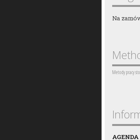
Na zamów
Metho
Metody pracy sto
Infor
AGENDA