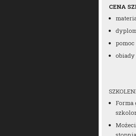
CENA S
materi
dyplom
pomoc 
obiady
SZKOLEN
Forma 
szkolon
Możeci
stopni