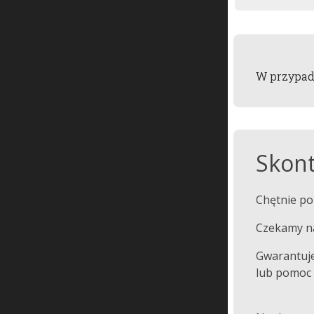
W przypad
Skont
Chętnie po
Czekamy na
Gwarantuj
lub pomoc 