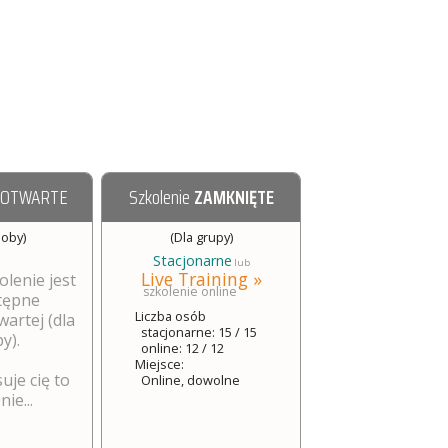
 OTWARTE
Szkolenie
ZAMKNIĘTE
soby)
(Dla grupy)
Stacjonarne
lub
Live Training »
olenie jest
szkolenie online
tępne
Liczba osób
wartej (dla
stacjonarne: 15 / 15
y).
online: 12 / 12
Miejsce:
suje cię to
Online, dowolne
ie...