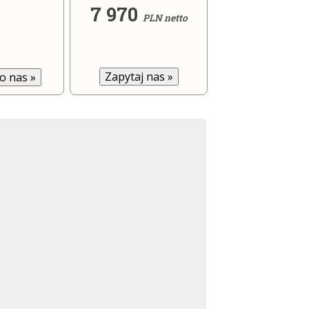
7 970
PLN netto
Zapytaj nas
»
do nas
»