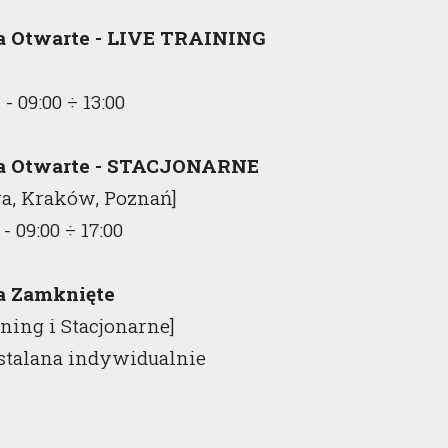
a Otwarte - LIVE TRAINING
h -
09:00
÷
13:00
ia Otwarte - STACJONARNE
a, Kraków, Poznań]
 -
09:00
÷
17:00
a Zamknięte
ining i Stacjonarne]
stalana indywidualnie