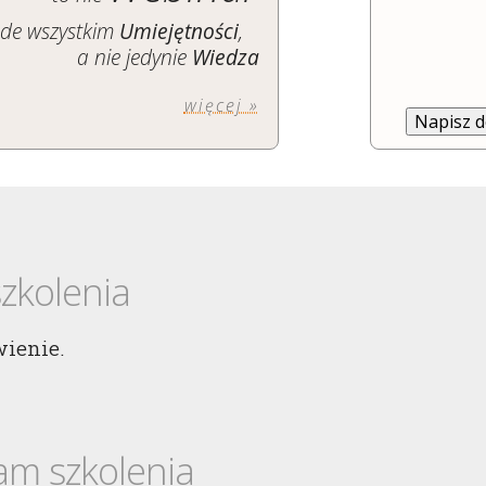
ede wszystkim
Umiejętności
,
a nie jedynie
Wiedza
więcej »
Napisz 
szkolenia
ienie.
am szkolenia