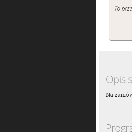
To prz
Opis 
Na zamów
Progr