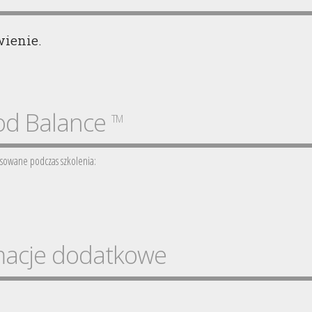
ienie.
d Balance
TM
sowane podczas szkolenia:
macje dodatkowe