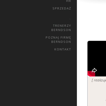
HR
SPRZEDAŻ
…
TRENERZY
BERNDSON
POZNAJ FIRMĘ
BERNDSON
KONTAKT
[ realiz