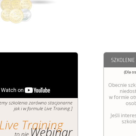
SZKOLENIE
(Dla o
Obecnie szk
niedos
w formie ot
ujemy szkolenia zarówno stacjonarne
osob
jak i w formule Live Training ]
Jeśli intere
Live Training
szkolen
Webinar
to nie