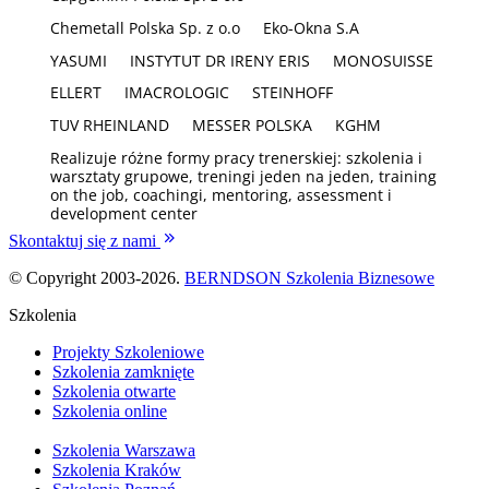
Chemetall Polska Sp. z o.o
Eko-Okna S.A
YASUMI
INSTYTUT DR IRENY ERIS
MONOSUISSE
ELLERT
IMACROLOGIC
STEINHOFF
TUV RHEINLAND
MESSER POLSKA
KGHM
Realizuje różne formy pracy trenerskiej: szkolenia i
warsztaty grupowe, treningi jeden na jeden, training
on the job, coachingi, mentoring, assessment i
development center
Skontaktuj się z nami
© Copyright 2003-2026.
BERNDSON Szkolenia Biznesowe
Szkolenia
Projekty Szkoleniowe
Szkolenia zamknięte
Szkolenia otwarte
Szkolenia online
Szkolenia Warszawa
Szkolenia Kraków