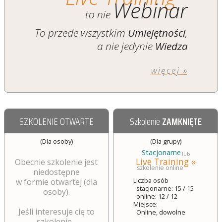
Webinar
to nie
To przede wszystkim
Umiejętności
,
a nie jedynie
Wiedza
więcej »
SZKOLENIE OTWARTE
Szkolenie
ZAMKNIĘTE
(Dla osoby)
(Dla grupy)
Stacjonarne
lub
Live Training »
Obecnie szkolenie jest
szkolenie online
niedostępne
Liczba osób
w formie otwartej (dla
stacjonarne: 15 / 15
osoby).
online: 12 / 12
Miejsce:
Jeśli interesuje cię to
Online, dowolne
szkolenie...