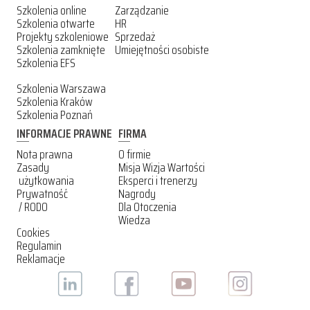
Szkolenia online
Zarządzanie
Szkolenia otwarte
HR
Projekty szkoleniowe
Sprzedaż
Szkolenia zamknięte
Umiejętności osobiste
Szkolenia EFS
Szkolenia Warszawa
Szkolenia Kraków
Szkolenia Poznań
INFORMACJE PRAWNE
FIRMA
Nota prawna
O firmie
Zasady
Misja Wizja Wartości
użytkowania
Eksperci i trenerzy
Prywatność
Nagrody
/ RODO
Dla Otoczenia
Wiedza
Cookies
Regulamin
Reklamacje
SOCIAL
MEDIA