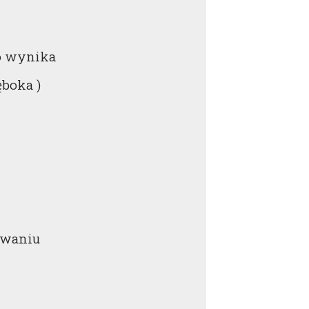
go wynika
boka )
owaniu