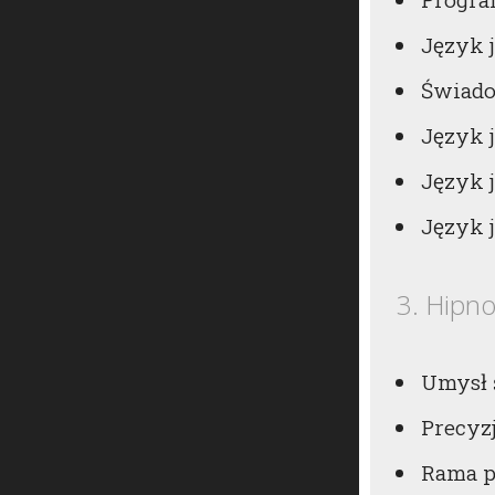
Język 
Świado
Język 
Język j
Język 
3. Hipno
Umysł 
Precyzj
Rama p