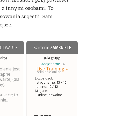
h z innymi osobami. To
sowania sugestii. Sam
ejsze.
 OTWARTE
Szkolenie
ZAMKNIĘTE
soby)
(Dla grupy)
Stacjonarne
lub
Live Training »
olenie jest
szkolenie online
tępne
Liczba osób
wartej (dla
stacjonarne: 15 / 15
y).
online: 12 / 12
Miejsce:
suje cię to
Online, dowolne
ie...