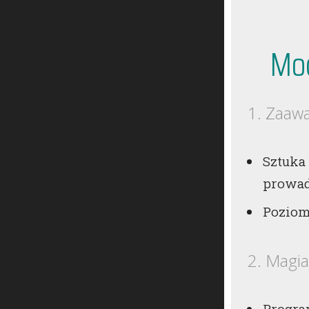
Mo
1. Zaaw
Sztuka
prowad
Poziom
2. Magia
Progra