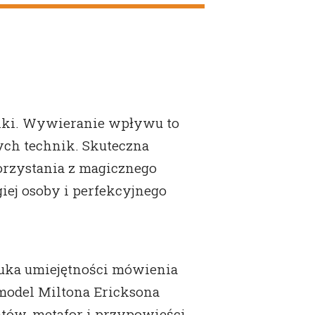
riki. Wywieranie wpływu to
ych technik. Skuteczna
orzystania z magicznego
giej osoby i perfekcyjnego
uka umiejętności mówienia
 model Miltona Ericksona
atów, metafor i przypowieści,