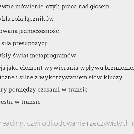
ywne mówienie, czyli praca nad głosem
kła rola łączników
owana jednoczesność
siła presupozycji
kły świat metaprogramów
cja jako element wywierania wpływu brzmienie
czne i silne z wykorzystaniem słów kluczy
ury pomiędzy czasami w transie
gestii w transie
reading, czyli odkodowanie rzeczywistych 