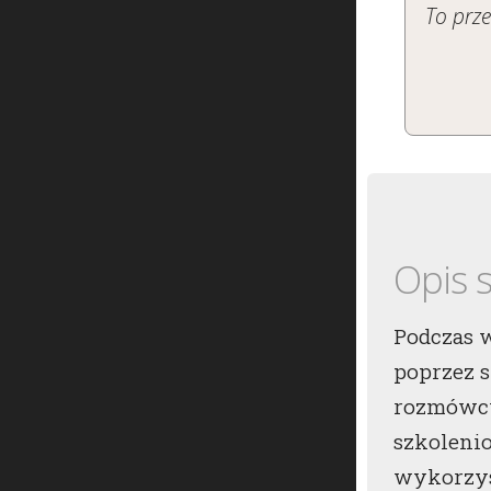
To prz
Opis 
Podczas w
poprzez 
rozmówcy
szkolenio
wykorzys