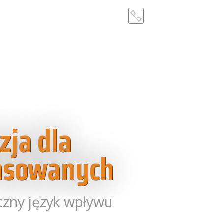
ja dla
nsowanych
yczny język wpływu