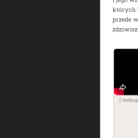
których 
przede w
zdziwisz 
[ realiz