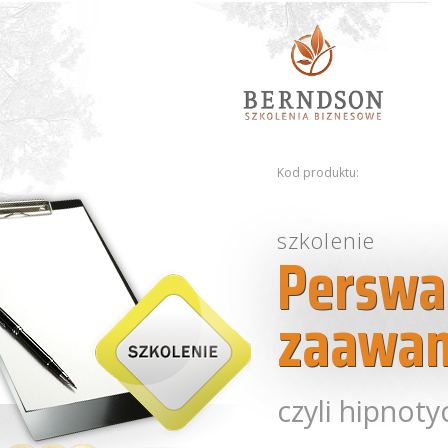
Kod produktu:
szkolenie
Perswaz
zaawa
czyli hipnot