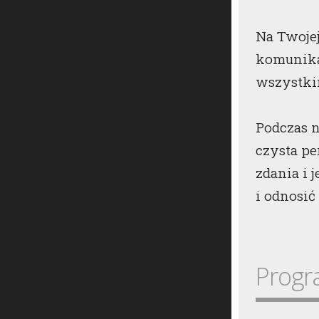
Na Twoje
komunikac
wszystki
Podczas n
czysta p
zdania i 
i odnosić
Progr