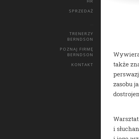
HR
SPRZEDAŻ
…
TRENERZY
BERNDSON
POZNAJ FIRMĘ
Wywieran
BERNDSON
także zn
KONTAKT
perswazj
zasobu j
dostrojen
Warsztat
i słucha
i jego w