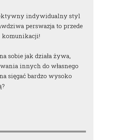
fektywny indywidualny styl
rawdziwa perswazja to przede
 komunikacji!
a sobie jak działa żywa,
nywania innych do własnego
żna sięgać bardzo wysoko
ą?