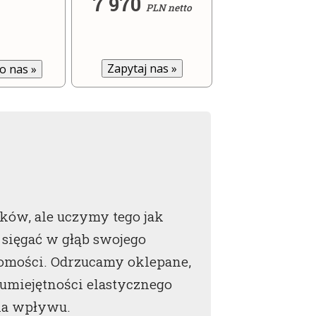
7 970
PLN netto
Zapytaj nas
»
do nas
»
ków, ale uczymy tego jak
sięgać w głąb swojego
omości. Odrzucamy oklepane,
umiejętności elastycznego
ia wpływu.