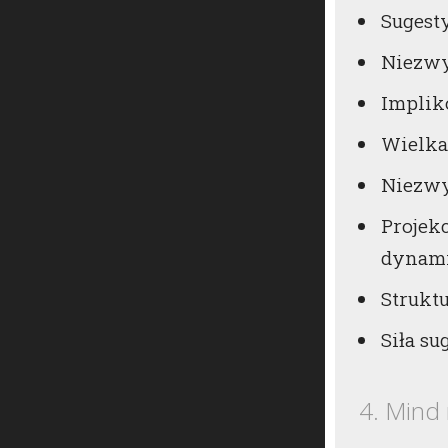
Sugest
Niezwy
Implik
Wielka 
Niezwy
Projek
dynami
Strukt
Siła su
4. Mind 