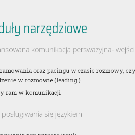
duły narzędziowe
ansowana komunikacja perswazyjna- wejśc
 ramowania oraz pacingu w czasie rozmowy, czy
zenie w rozmowie (leading )
y ram w komunikacji
 posługiwania się językiem
mowanie nas poprzez język