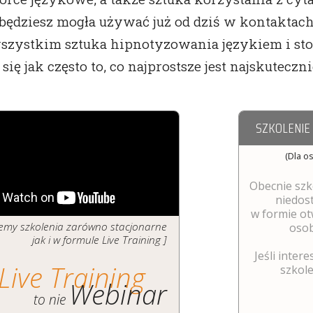
będziesz mogła używać już od dziś w kontaktac
szystkim sztuka hipnotyzowania językiem i sto
się jak często to, co najprostsze jest najskuteczni
SZKOLENIE
(Dla o
Obecnie szk
niedos
w formie ot
ujemy szkolenia zarówno stacjonarne
osob
jak i w formule Live Training ]
Jeśli intere
Live Training
szkolen
Webinar
to nie