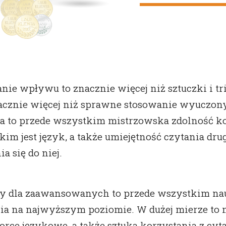
ie wpływu to znacznie więcej niż sztuczki i t
acznie więcej niż sprawne stosowanie wyuczon
a to przede wszystkim mistrzowska zdolność k
akim jest język, a także umiejętność czytania dru
ia się do niej.
y dla zaawansowanych to przede wszystkim na
nia na najwyższym poziomie. W dużej mierze to
zorce językowe, a także sztuka korzystania z cyt