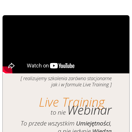
[ realizujemy szkolenia zarówno stacjonarne
jak i w formule Live Training ]
Live Training
Webinar
to nie
To przede wszystkim
Umiejętności
,
a nie jedynie
Wiedza