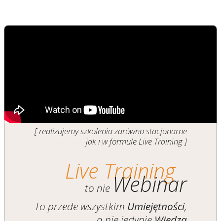
[ realizujemy szkolenia zarówno stacjonarne
jak i w formule Live Training ]
Live Training
Webinar
to nie
To przede wszystkim
Umiejętności
,
a nie jedynie
Wiedza