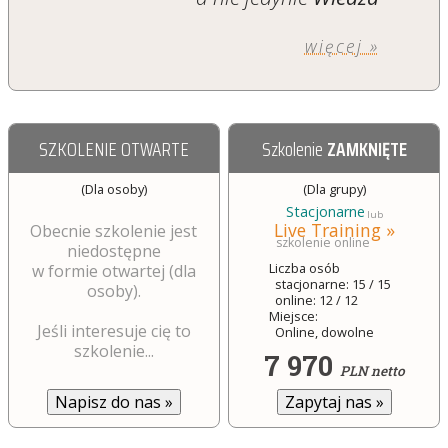
więcej »
SZKOLENIE OTWARTE
Szkolenie
ZAMKNIĘTE
(Dla osoby)
(Dla grupy)
Stacjonarne
lub
Live Training »
Obecnie szkolenie jest
szkolenie online
niedostępne
Liczba osób
w formie otwartej (dla
stacjonarne: 15 / 15
osoby).
online: 12 / 12
Miejsce:
Jeśli interesuje cię to
Online, dowolne
szkolenie...
7 970
PLN netto
Zapytaj nas
»
Napisz do nas
»