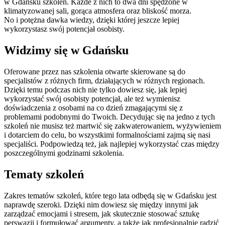
w Gdańsku szkoleń. Każde z nich to dwa dni spędzone w
klimatyzowanej sali, gorąca atmosfera oraz bliskość morza.
No i potężna dawka wiedzy, dzięki której jeszcze lepiej
wykorzystasz swój potencjał osobisty.
Widzimy się w Gdańsku
Oferowane przez nas szkolenia otwarte skierowane są do
specjalistów z różnych firm, działających w różnych regionach.
Dzięki temu podczas nich nie tylko dowiesz się, jak lepiej
wykorzystać swój osobisty potencjał, ale też wymienisz
doświadczenia z osobami na co dzień zmagającymi się z
problemami podobnymi do Twoich. Decydując się na jedno z tych
szkoleń nie musisz też martwić się zakwaterowaniem, wyżywieniem
i dotarciem do celu, bo wszystkimi formalnościami zajmą się nasi
specjaliści. Podpowiedzą też, jak najlepiej wykorzystać czas między
poszczególnymi godzinami szkolenia.
Tematy szkoleń
Zakres tematów szkoleń, które tego lata odbędą się w Gdańsku jest
naprawdę szeroki. Dzięki nim dowiesz się między innymi jak
zarządzać emocjami i stresem, jak skutecznie stosować sztukę
perswazji i formułować argumenty, a także jak profesjonalnie radzić