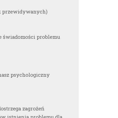
dź przewidywanych)
ie świadomości problemu
nasz psychologiczny
dostrzega zagrożeń
ów istnienia problemu dla