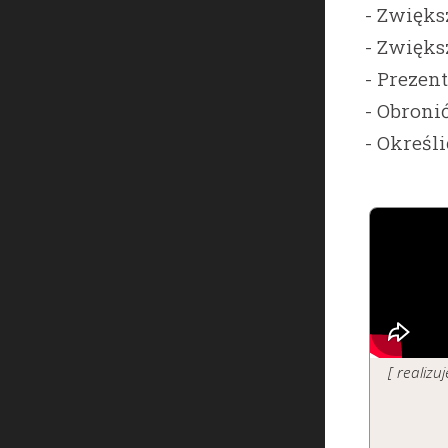
- Zwięks
- Zwięk
- Prezen
- Obroni
- Określ
[ realiz