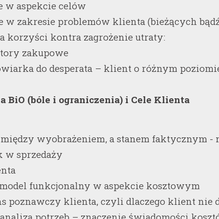
e w aspekcie celów
se w zakresie problemów klienta (bieżących bą
ca korzyści kontra zagrożenie utraty:
tory zakupowe
dowiarka do desperata – klient o różnym poziom
 BiO (bóle i ograniczenia) i Cele Klienta
a między wyobrażeniem, a stanem faktycznym - 
 w sprzedaży
enta
y model funkcjonalny w aspekcie kosztowym
s poznawczy klienta, czyli dlaczego klient nie 
 analiza potrzeb – znaczenie świadomości koszt