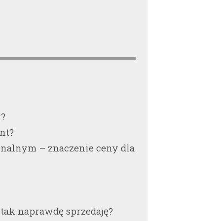
y?
ent?
onalnym – znaczenie ceny dla
tak naprawdę sprzedaję?