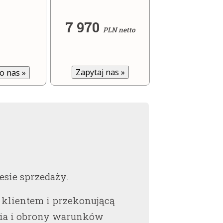
7 970
PLN netto
Zapytaj nas
»
do nas
»
sie sprzedaży.
 klientem i przekonującą
enia i obrony warunków