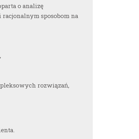
parta o analizę
i racjonalnym sposobom na
,
mpleksowych rozwiązań,
ienta.