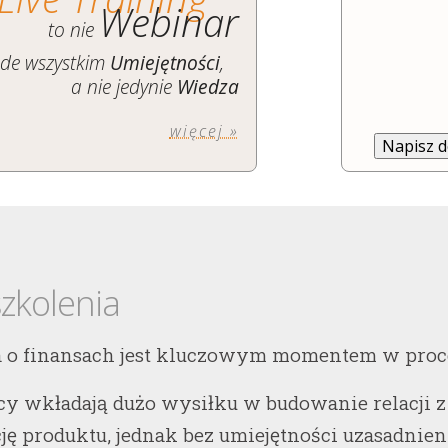
Webinar
to nie
ede wszystkim
Umiejętności
,
a nie jedynie
Wiedza
więcej »
Napisz 
szkolenia
o finansach jest kluczowym momentem w proce
y wkładają dużo wysiłku w budowanie relacji z
ję produktu, jednak bez umiejętności uzasadni