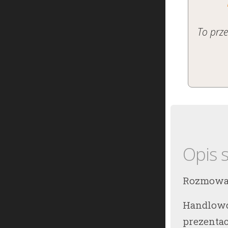
To prz
Opis 
Rozmowa 
Handlowc
prezentac