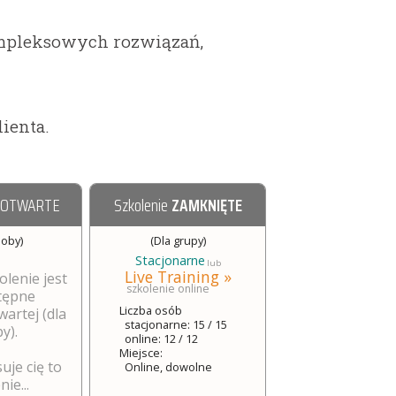
mpleksowych rozwiązań,
ienta.
 OTWARTE
Szkolenie
ZAMKNIĘTE
soby)
(Dla grupy)
Stacjonarne
lub
Live Training »
olenie jest
szkolenie online
tępne
Liczba osób
wartej (dla
stacjonarne: 15 / 15
y).
online: 12 / 12
Miejsce:
suje cię to
Online, dowolne
ie...