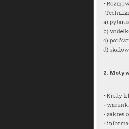
• Rozmow
-Technik
a) pytani
b) wideł
c) porówn
d) skalo
2. Motyw
• Kiedy k
- warunk
- zakres 
- informa