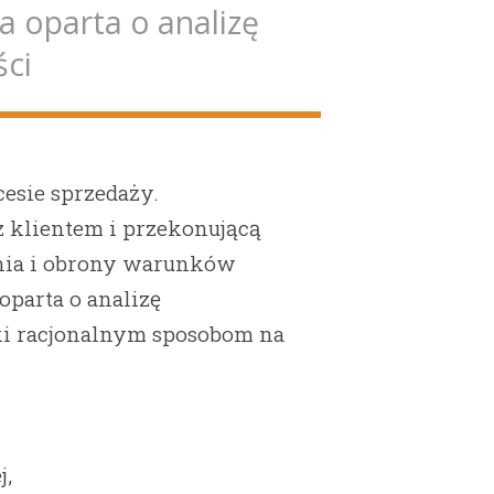
 oparta o analizę
ści
sie sprzedaży.
 klientem i przekonującą
enia i obrony warunków
oparta o analizę
ki racjonalnym sposobom na
j,