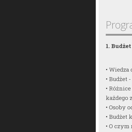
Progr
1. Budżet
• Wiedza 
• Budżet 
• Różnic
każdego 
• Osoby o
• Budżet 
• O czym