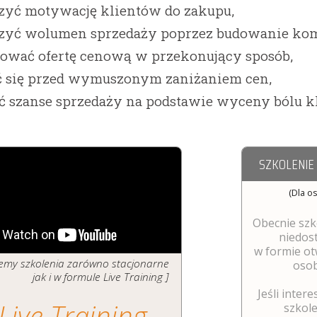
zyć motywację klientów do zakupu,
szyć wolumen sprzedaży poprzez budowanie ko
tować ofertę cenową w przekonujący sposób,
ć się przed wymuszonym zaniżaniem cen,
ić szanse sprzedaży na podstawie wyceny bólu kl
SZKOLENIE
(Dla o
Obecnie szk
niedos
w formie ot
ujemy szkolenia zarówno stacjonarne
osob
jak i w formule Live Training ]
Jeśli intere
Live Training
szkolen