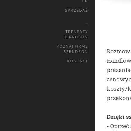
HR
SPRZEDAŻ
…
TRENERZY
BERNDSON
POZNAJ FIRMĘ
Rozmowa
BERNDSON
Handlowc
KONTAKT
prezenta
cenowych
koszty/k
przekona
Dzięki s
- Oprzeć