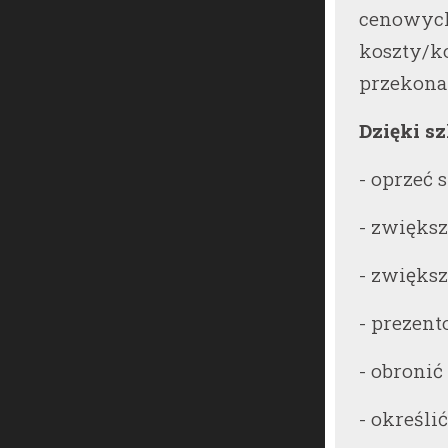
cenowych 
koszty/k
przekonan
Dzięki sz
- oprzeć 
- zwięks
- zwięks
- prezen
- obroni
- określi