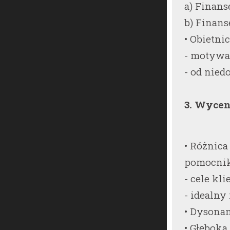
a) Finans
b) Finan
• Obietni
- motywa
- od nie
3. Wycena
• Różnic
pomocnik
- cele kli
- idealn
• Dysonan
• Głęboka