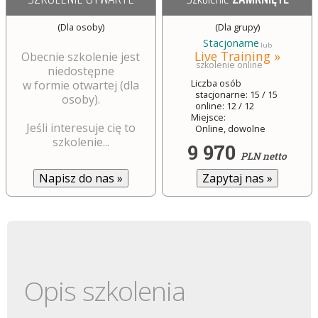
(Dla osoby)
(Dla grupy)
Stacjonarne
lub
Live Training »
Obecnie szkolenie jest
szkolenie online
niedostępne
Liczba osób
w formie otwartej (dla
stacjonarne: 15 / 15
osoby).
online: 12 / 12
Miejsce:
Jeśli interesuje cię to
Online, dowolne
szkolenie...
9 970
PLN netto
Zapytaj nas
»
Napisz do nas
»
Opis szkolenia