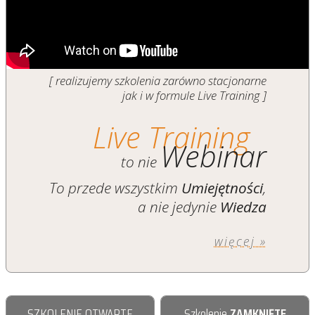
[ realizujemy szkolenia zarówno stacjonarne
jak i w formule Live Training ]
Live Training
Webinar
to nie
To przede wszystkim
Umiejętności
,
a nie jedynie
Wiedza
więcej »
SZKOLENIE OTWARTE
Szkolenie
ZAMKNIĘTE