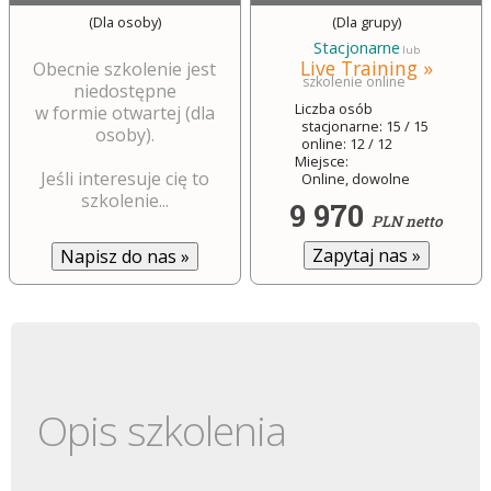
(Dla osoby)
(Dla grupy)
Stacjonarne
lub
Live Training »
Obecnie szkolenie jest
szkolenie online
niedostępne
Liczba osób
w formie otwartej (dla
stacjonarne: 15 / 15
osoby).
online: 12 / 12
Miejsce:
Jeśli interesuje cię to
Online, dowolne
szkolenie...
9 970
PLN netto
Zapytaj nas
»
Napisz do nas
»
Opis szkolenia