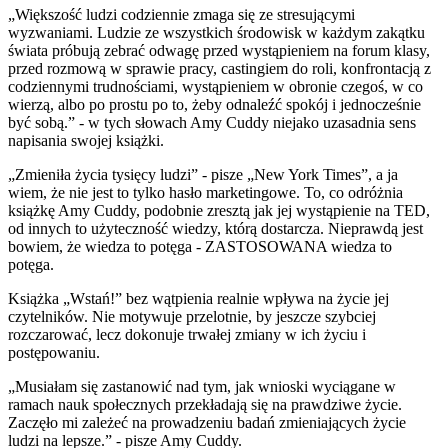
„Większość ludzi codziennie zmaga się ze stresującymi
wyzwaniami. Ludzie ze wszystkich środowisk w każdym zakątku
świata próbują zebrać odwagę przed wystąpieniem na forum klasy,
przed rozmową w sprawie pracy, castingiem do roli, konfrontacją z
codziennymi trudnościami, wystąpieniem w obronie czegoś, w co
wierzą, albo po prostu po to, żeby odnaleźć spokój i jednocześnie
być sobą.” - w tych słowach Amy Cuddy niejako uzasadnia sens
napisania swojej książki.
„Zmieniła życia tysięcy ludzi” - pisze „New York Times”, a ja
wiem, że nie jest to tylko hasło marketingowe. To, co odróżnia
książkę Amy Cuddy, podobnie zresztą jak jej wystąpienie na TED,
od innych to użyteczność wiedzy, którą dostarcza. Nieprawdą jest
bowiem, że wiedza to potęga - ZASTOSOWANA wiedza to
potęga.
Książka „Wstań!” bez wątpienia realnie wpływa na życie jej
czytelników. Nie motywuje przelotnie, by jeszcze szybciej
rozczarować, lecz dokonuje trwałej zmiany w ich życiu i
postępowaniu.
„Musiałam się zastanowić nad tym, jak wnioski wyciągane w
ramach nauk społecznych przekładają się na prawdziwe życie.
Zaczęło mi zależeć na prowadzeniu badań zmieniających życie
ludzi na lepsze.” - pisze Amy Cuddy.