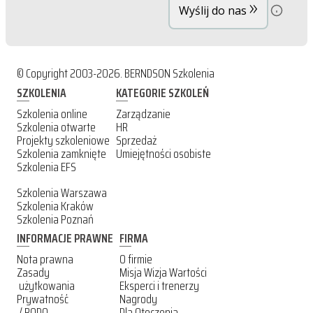
»
Wyślij do nas
© Copyright 2003-2026. BERNDSON Szkolenia
SZKOLENIA
KATEGORIE SZKOLEŃ
Szkolenia online
Zarządzanie
Szkolenia otwarte
HR
Projekty szkoleniowe
Sprzedaż
Szkolenia zamknięte
Umiejętności osobiste
Szkolenia EFS
Szkolenia Warszawa
Szkolenia Kraków
Szkolenia Poznań
INFORMACJE PRAWNE
FIRMA
Nota prawna
O firmie
Zasady
Misja Wizja Wartości
użytkowania
Eksperci i trenerzy
Prywatność
Nagrody
/ RODO
Dla Otoczenia