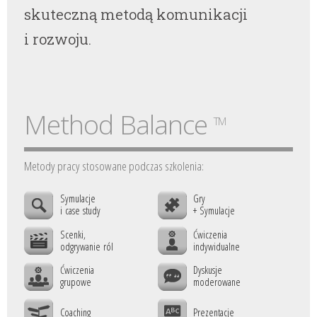
skuteczną metodą komunikacji
i rozwoju.
Method Balance
TM
Metody pracy stosowane podczas szkolenia:
Symulacje
Gry
i case study
+ Symulacje
Scenki,
Ćwiczenia
odgrywanie ról
indywidualne
Ćwiczenia
Dyskusje
grupowe
moderowane
Coaching
Prezentacje