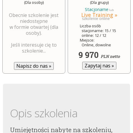
(Dla osoby)
(Dla grupy)
Stacjonarne
lub
Live Training »
Obecnie szkolenie jest
szkolenie online
niedostępne
Liczba osób
w formie otwartej (dla
stacjonarne: 15 / 15
osoby).
online: 12 / 12
Miejsce:
Jeśli interesuje cię to
Online, dowolne
szkolenie...
9 970
PLN netto
Zapytaj nas
»
Napisz do nas
»
Opis szkolenia
Umiejętności nabyte na szkoleniu,