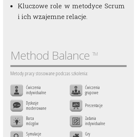
Kluczowe role w metodyce Scrum
i ich wzajemne relacje.
Method Balance
TM
Metody pracy stosowane podczas szkolenia:
Ćwiczenia
Ćwiczenia
indywidualne
grupowe
Dyskusje
Prezentacje
moderowane
Burza
Zadania
mózgów
indywidualne
Symulacje
Gry