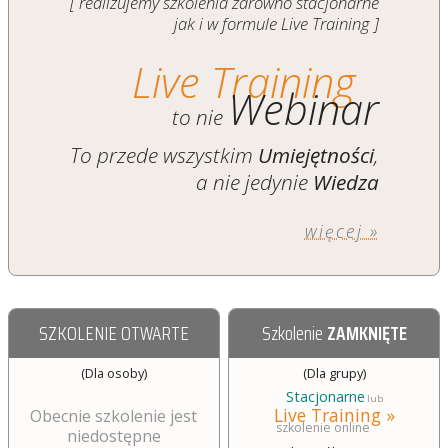
[ realizujemy szkolenia zarówno stacjonarne
jak i w formule Live Training ]
Live Training
Webinar
to nie
To przede wszystkim
Umiejętności
,
a nie jedynie
Wiedza
więcej »
SZKOLENIE OTWARTE
Szkolenie
ZAMKNIĘTE
(Dla osoby)
(Dla grupy)
Stacjonarne
lub
Live Training »
Obecnie szkolenie jest
szkolenie online
niedostępne