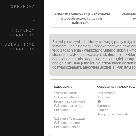
SPRZEDAŻ
Skuteczna windykacja - szkolenie
Zaawans
dla osób odzyskujących
w
~
należności
TRENERZY
BERNDSON
Z myślą o wszystkich, którzy w swojej pracy mają 
POZNAJ FIRMĘ
tematom. Znajdziecie tu Państwo zarówno szkoleni
BERNDSON
tego zagadnienia - warsztaty drugiego stopnia -
strategie i taktyki, pozwalające skutecznie i szy
odpowiednie podstawy prawne, a z drugiej strony 
pogłębianie umiejętności. Na szkoleniach dostani
doświadczeniami, albowiem udzieli jej Państwu specj
SZKOLENIA
KATEGORIE PRODUKTÓW
Szkolenia online
Zarządzanie
Szkolenia otwarte
Sprzedaż
Projekty szkoleniowe
HR
Szkolenia zamknięte
Marketnig
Szkolenia EFS
Finanse
Umiejętności osobiste
Szkolenia Warszawa
Szkolenia Kraków
Szkolenia Poznań