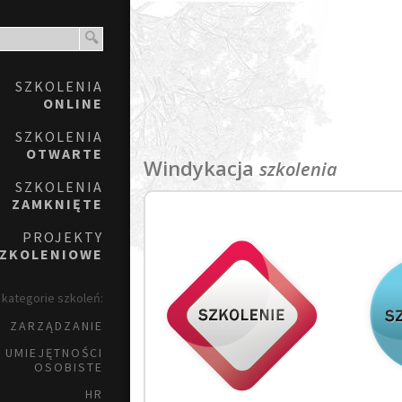
SZKOLENIA
ONLINE
SZKOLENIA
OTWARTE
Windykacja
szkolenia
SZKOLENIA
ZAMKNIĘTE
PROJEKTY
ZKOLENIOWE
kategorie szkoleń:
ZARZĄDZANIE
UMIEJĘTNOŚCI
OSOBISTE
HR